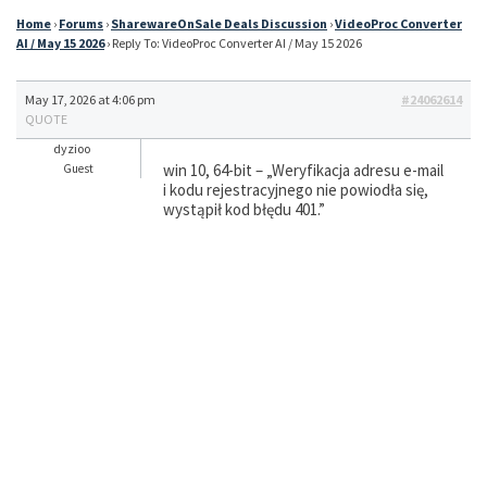
Home
›
Forums
›
SharewareOnSale Deals Discussion
›
VideoProc Converter
AI / May 15 2026
›
Reply To: VideoProc Converter AI / May 15 2026
May 17, 2026 at 4:06 pm
#24062614
QUOTE
dyzioo
win 10, 64-bit – „Weryfikacja adresu e-mail
Guest
i kodu rejestracyjnego nie powiodła się,
wystąpił kod błędu 401.”