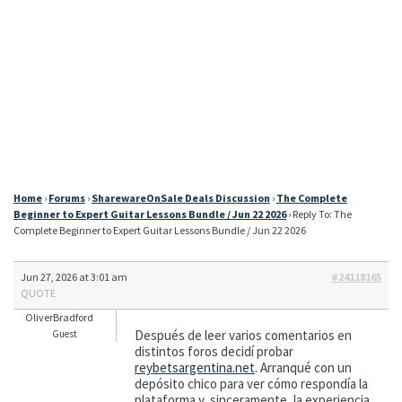
Home
›
Forums
›
SharewareOnSale Deals Discussion
›
The Complete
Beginner to Expert Guitar Lessons Bundle / Jun 22 2026
›
Reply To: The
Complete Beginner to Expert Guitar Lessons Bundle / Jun 22 2026
Jun 27, 2026 at 3:01 am
#24118165
QUOTE
OliverBradford
Después de leer varios comentarios en
Guest
distintos foros decidí probar
reybetsargentina.net
. Arranqué con un
depósito chico para ver cómo respondía la
plataforma y, sinceramente, la experiencia